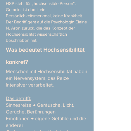
HSP steht für „hochsensible Person“.
Gemeint ist damit ein
Persönlichkeitsmerkmal, keine Krankheit.
Der Begriff geht auf die Psychologin Elaine
N. Aron zurück, die das Konzept der
Hochsensibilität wissenschaftlich
beschrieben hat.
Was bedeutet Hochsensibilität
konkret?
Menschen mit Hochsensibilität haben
ein Nervensystem, das Reize
intensiver verarbeitet.
Das betrifft:
Sinnesreize → Geräusche, Licht,
Gerüche, Berührungen
Emotionen → eigene Gefühle und die
anderer