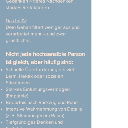
Gedanken → tiefes Nachdenken,
starkes Reflektieren
Das heißt
:
Dein Gehirn filtert weniger aus und
verarbeitet mehr – und zwar
gründlicher.
Nicht jede hochsensible Person
ist gleich, aber häufig sind:
Schnelle Überforderung bei viel
Lärm, Hektik oder sozialen
Situationen
Starkes Einfühlungsvermögen
(Empathie)
Bedürfnis nach Rückzug und Ruhe
Intensive Wahrnehmung von Details
(z. B. Stimmungen im Raum)
Tiefgründiges Denken und