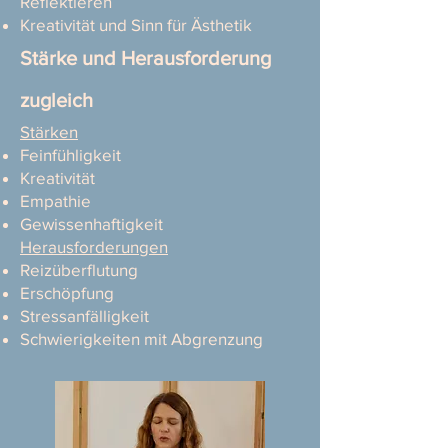
Reflektieren
Kreativität und Sinn für Ästhetik
Stärke und Herausforderung
zugleich
Stärken
Feinfühligkeit
Kreativität
Empathie
Gewissenhaftigkeit
Herausforderungen
Reizüberflutung
Erschöpfung
Stressanfälligkeit
Schwierigkeiten mit Abgrenzung